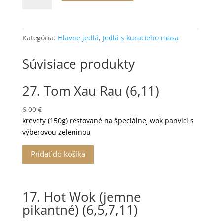
Kuracie
v
pomarančovej
Kategória:
Hlavne jedlá
,
Jedlá s kuracieho mäsa
šťave
(1,3,6,11)
Súvisiace produkty
27. Tom Xau Rau (6,11)
6,00
€
krevety (150g) restované na špeciálnej wok panvici s
výberovou zeleninou
Pridať do košíka
17. Hot Wok (jemne
pikantné) (6,5,7,11)