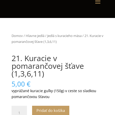
Domov
/
Hlavne jedlá
/
Jedlá s kuracieho mäsa
/ 21. Kuracie v
pomarančovej šťave (1,3,6,11)
21. Kuracie v
pomarančovej šťave
(1,3,6,11)
5,00
€
vyprážané kuracie guľky (150g) v ceste so sladkou
pomarančovou šťavou
množstvo
Pridať do košíka
21.