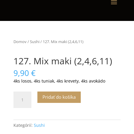
Domov
/
Sushi
/ 127. Mix maki (2,4,6,11)
127. Mix maki (2,4,6,11)
9,90
€
4ks losos, 4ks tuniak, 4ks krevety, 4ks avokádo
množstvo
Pridať do košíka
127.
Mix
maki
(2,4,6,11)
Kategórií:
Sushi